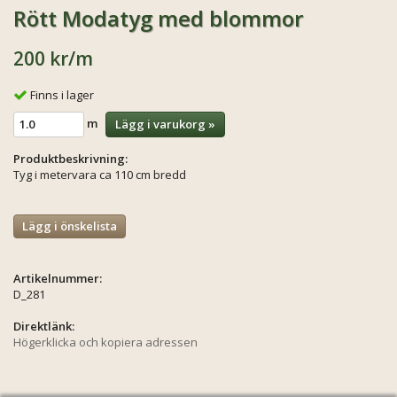
Rött Modatyg med blommor
200 kr
/m
Finns i lager
m
Lägg i varukorg »
Produktbeskrivning:
Tyg i metervara ca 110 cm bredd
Lägg i önskelista
Artikelnummer:
D_281
Direktlänk:
Högerklicka och kopiera adressen