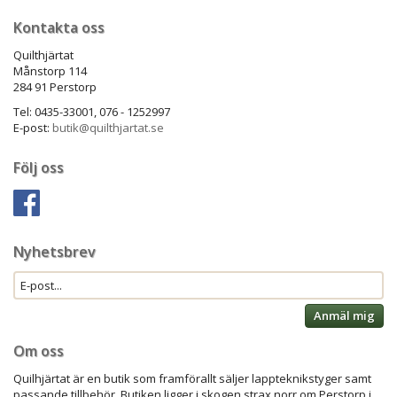
Kontakta oss
Quilthjärtat
Månstorp 114
284 91 Perstorp
Tel: 0435-33001, 076 - 1252997
E-post:
butik@quilthjartat.se
Följ oss
Nyhetsbrev
Anmäl mig
Om oss
Quilhjärtat är en butik som framförallt säljer lappteknikstyger samt
passande tillbehör. Butiken ligger i skogen strax norr om Perstorp i