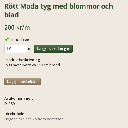
Rött Moda tyg med blommor och
blad
200 kr
/m
Finns i lager
m
Lägg i varukorg »
Produktbeskrivning:
Tyg i metervara ca 110 cm bredd
Lägg i önskelista
Artikelnummer:
D_280
Direktlänk:
Högerklicka och kopiera adressen