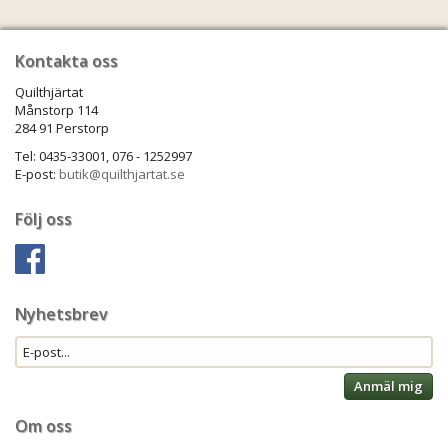
Kontakta oss
Quilthjärtat
Månstorp 114
284 91 Perstorp
Tel: 0435-33001, 076 - 1252997
E-post:
butik@quilthjartat.se
Följ oss
Nyhetsbrev
Anmäl mig
Om oss