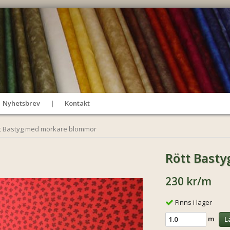
Nyhetsbrev
Kontakt
t Bastyg med mörkare blommor
Rött Bast
230 kr
/m
Finns i lager
m
L