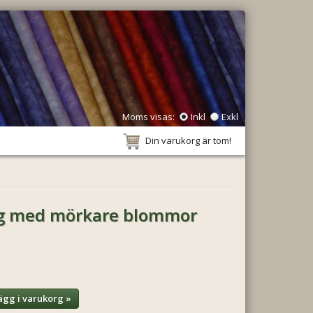
Moms visas:
Inkl
Exkl
Din varukorg är tom!
yg med mörkare blommor
ägg i varukorg »