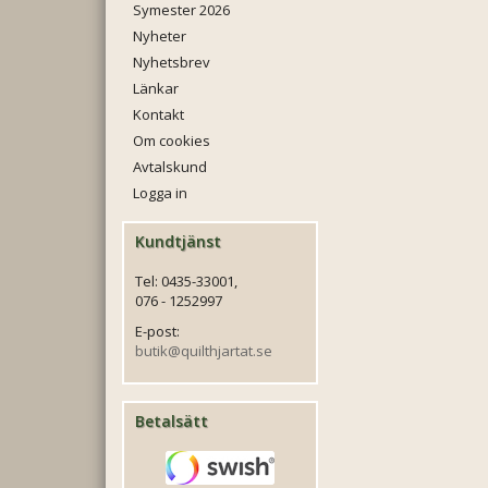
Symester 2026
Nyheter
Nyhetsbrev
Länkar
Kontakt
Om cookies
Avtalskund
Logga in
Kundtjänst
Tel: 0435-33001,
076 - 1252997
E-post:
butik@quilthjartat.se
Betalsätt