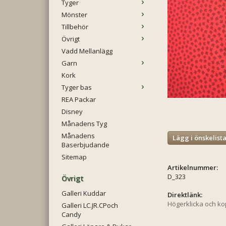
Tyger
Mönster
Tillbehör
Övrigt
Vadd Mellanlägg
Garn
Kork
Tyger bas
REA Packar
Disney
Månadens Tyg
Månadens
Lägg i önskelist
Baserbjudande
Sitemap
Artikelnummer:
D_323
Övrigt
Galleri Kuddar
Direktlänk:
Högerklicka och k
Galleri LC.JR.CPoch
Candy