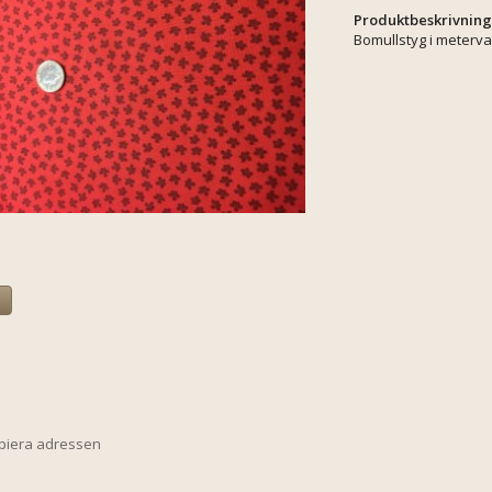
Produktbeskrivning
Bomullstyg i meterva
a
opiera adressen