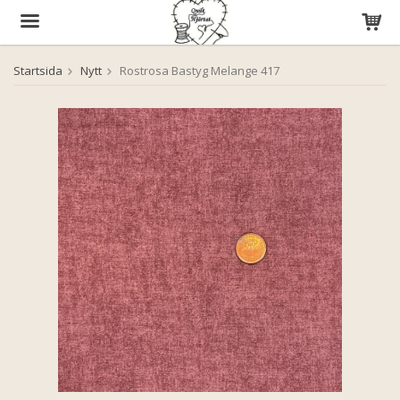
Startsida
Nytt
Rostrosa Bastyg Melange 417
Produkten har blivit tillagd i varukorgen