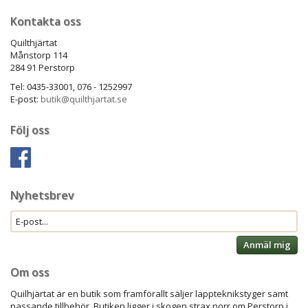
Kontakta oss
Quilthjärtat
Månstorp 114
284 91 Perstorp
Tel: 0435-33001, 076 - 1252997
E-post:
butik@quilthjartat.se
Följ oss
Nyhetsbrev
Anmäl mig
Om oss
Quilhjärtat är en butik som framförallt säljer lappteknikstyger samt
passande tillbehör. Butiken ligger i skogen strax norr om Perstorp i