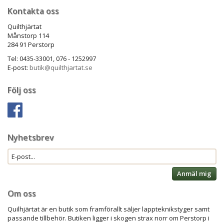
Kontakta oss
Quilthjärtat
Månstorp 114
284 91 Perstorp
Tel: 0435-33001, 076 - 1252997
E-post:
butik@quilthjartat.se
Följ oss
Nyhetsbrev
Anmäl mig
Om oss
Quilhjärtat är en butik som framförallt säljer lappteknikstyger samt
passande tillbehör. Butiken ligger i skogen strax norr om Perstorp i