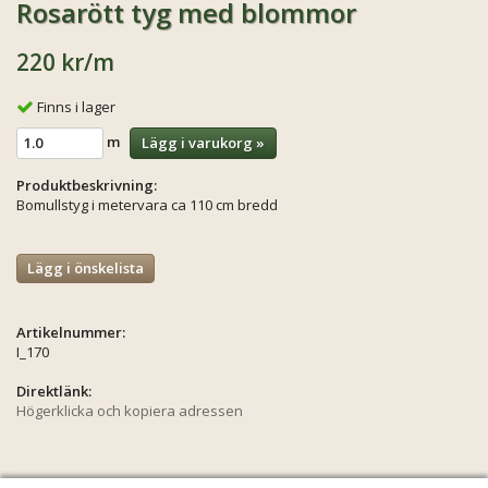
Rosarött tyg med blommor
220 kr
/m
Finns i lager
m
Lägg i varukorg »
Produktbeskrivning:
Bomullstyg i metervara ca 110 cm bredd
Lägg i önskelista
Artikelnummer:
I_170
Direktlänk:
Högerklicka och kopiera adressen