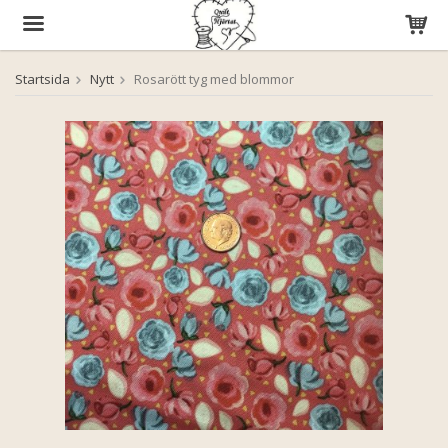
Startsida
Nytt
Rosarött tyg med blommor
Produkten har blivit tillagd i varukorgen