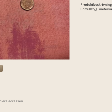
Produktbeskrivning
Bomullstyg i meterva
a
opiera adressen