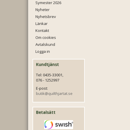
Symester 2026
Nyheter
Nyhetsbrev
Länkar
Kontakt
Om cookies
Avtalskund
Logga in
Kundtjänst
Tel: 0435-33001,
076 - 1252997
E-post:
butik@quilthjartat.se
Betalsätt