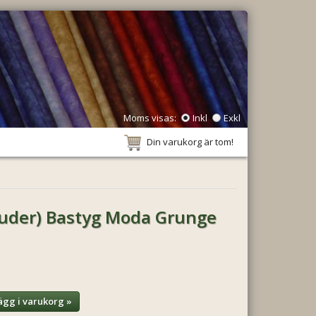
Moms visas:
Inkl
Exkl
Din varukorg är tom!
puder) Bastyg Moda Grunge
ägg i varukorg »