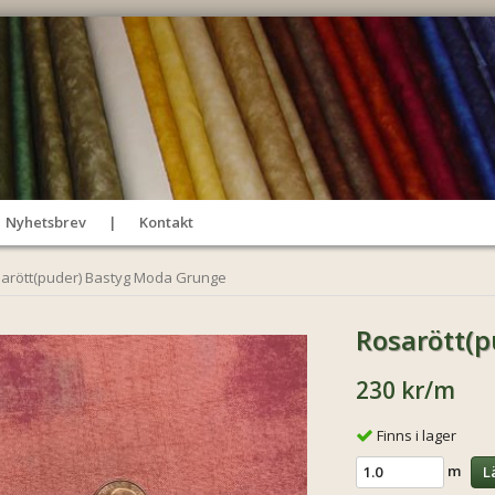
Nyhetsbrev
Kontakt
arött(puder) Bastyg Moda Grunge
Rosarött(
230 kr
/m
Finns i lager
m
L