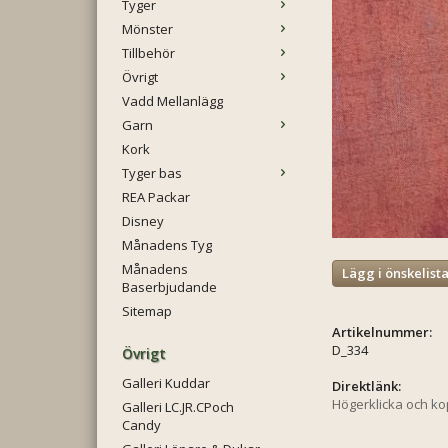
Tyger
Mönster
Tillbehör
Övrigt
Vadd Mellanlägg
Garn
Kork
Tyger bas
REA Packar
Disney
Månadens Tyg
Månadens
Lägg i önskelist
Baserbjudande
Sitemap
Artikelnummer:
D_334
Övrigt
Galleri Kuddar
Direktlänk:
Högerklicka och k
Galleri LC.JR.CPoch
Candy