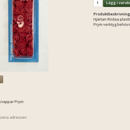
Lägg i varuk
Produktbeskrivning
Hjärtan Rödaa plast
Prym verktyg behöv
a
kknappar Prym
opiera adressen