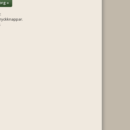
org »
:
tryckknappar.
s