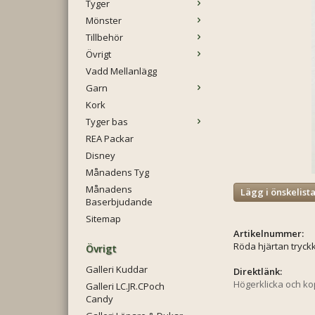
Tyger
Mönster
Tillbehör
Övrigt
Vadd Mellanlägg
Garn
Kork
Tyger bas
REA Packar
Disney
Månadens Tyg
Månadens
Lägg i önskelist
Baserbjudande
Sitemap
Artikelnummer:
Röda hjärtan tryc
Övrigt
Galleri Kuddar
Direktlänk:
Högerklicka och k
Galleri LC.JR.CPoch
Candy