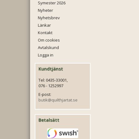
Symester 2026
Nyheter
Nyhetsbrev
Länkar
Kontakt
Om cookies
Avtalskund
Logga in
Kundtjänst
Tel: 0435-33001,
076 - 1252997
E-post:
butik@quilthjartat.se
Betalsätt