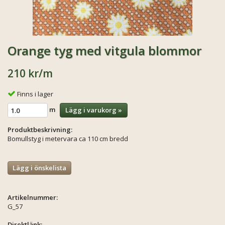
Orange tyg med vitgula blommor
210 kr
/m
Finns i lager
m
Lägg i varukorg »
Produktbeskrivning:
Bomullstyg i metervara ca 110 cm bredd
Lägg i önskelista
Artikelnummer:
G_57
Direktlänk: