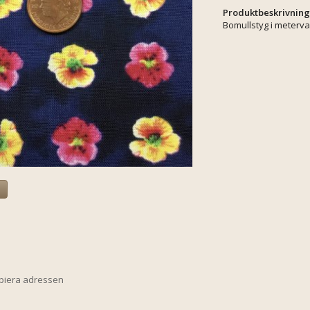
Produktbeskrivning
Bomullstyg i meterva
a
opiera adressen