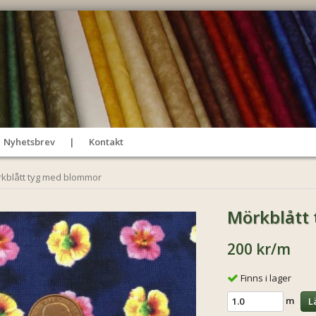
Nyhetsbrev
Kontakt
kblått tyg med blommor
Mörkblått
200 kr
/m
Finns i lager
m
L