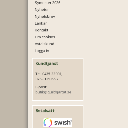
Symester 2026
Nyheter
Nyhetsbrev
Länkar
Kontakt
Om cookies
Avtalskund
Logga in
Kundtjänst
Tel: 0435-33001,
076 - 1252997
E-post:
butik@quilthjartat.se
Betalsätt