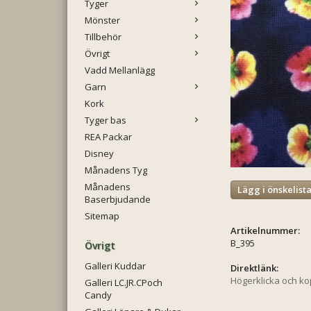
Tyger
Mönster
Tillbehör
Övrigt
Vadd Mellanlägg
Garn
Kork
Tyger bas
REA Packar
Disney
Månadens Tyg
Månadens
Lägg i önskelist
Baserbjudande
Sitemap
Artikelnummer:
B_395
Övrigt
Galleri Kuddar
Direktlänk:
Högerklicka och k
Galleri LC.JR.CPoch
Candy