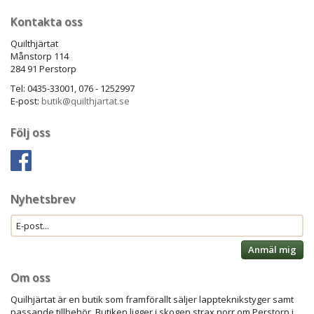
Kontakta oss
Quilthjärtat
Månstorp 114
284 91 Perstorp
Tel: 0435-33001, 076 - 1252997
E-post:
butik@quilthjartat.se
Följ oss
Nyhetsbrev
Anmäl mig
Om oss
Quilhjärtat är en butik som framförallt säljer lappteknikstyger samt
passande tillbehör. Butiken ligger i skogen strax norr om Perstorp i