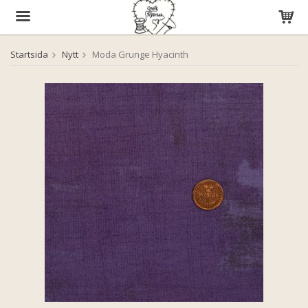
Startsida
Nytt
Moda Grunge Hyacinth
Produkten har blivit tillagd i varukorgen