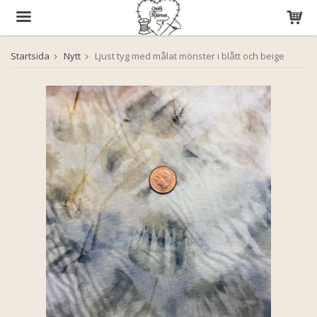
Startsida
Nytt
Ljust tyg med målat mönster i blått och beige
Produkten har blivit tillagd i varukorgen