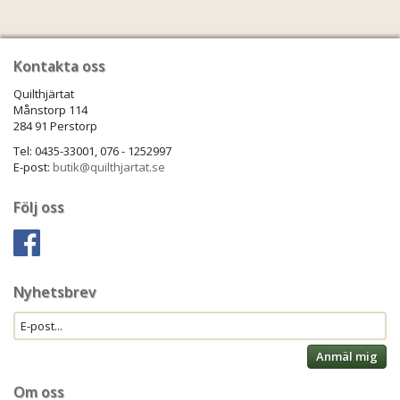
Kontakta oss
Quilthjärtat
Månstorp 114
284 91 Perstorp
Tel: 0435-33001, 076 - 1252997
E-post:
butik@quilthjartat.se
Följ oss
Nyhetsbrev
Anmäl mig
Om oss