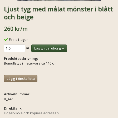
Ljust tyg med målat mönster i blått
och beige
260 kr
/m
Finns i lager
m
Lägg i varukorg »
Produktbeskrivning:
Bomullstyg i metervara ca 110 cm
Lägg i önskelista
Artikelnummer:
B_442
Direktlänk:
Högerklicka och kopiera adressen