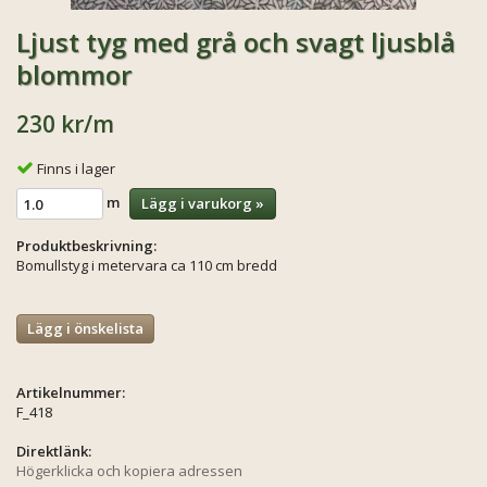
Ljust tyg med grå och svagt ljusblå
blommor
230 kr
/m
Finns i lager
m
Lägg i varukorg »
Produktbeskrivning:
Bomullstyg i metervara ca 110 cm bredd
Lägg i önskelista
Artikelnummer:
F_418
Direktlänk:
Högerklicka och kopiera adressen