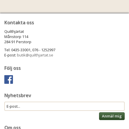
Kontakta oss
Quilthjärtat
Månstorp 114
284 91 Perstorp
Tel: 0435-33001, 076 - 1252997
E-post:
butik@quilthjartat.se
Följ oss
Nyhetsbrev
Anmäl mig
Om oss