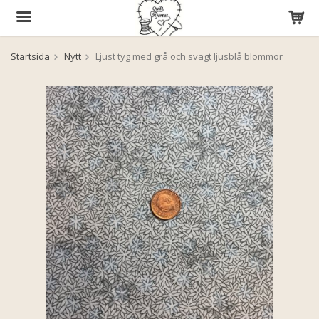
Startsida
Nytt
Ljust tyg med grå och svagt ljusblå blommor
Produkten har blivit tillagd i varukorgen