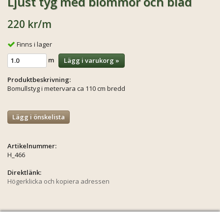
Ljust tyg med blommor och blad
220 kr
/m
Finns i lager
m
Lägg i varukorg »
Produktbeskrivning:
Bomullstyg i metervara ca 110 cm bredd
Lägg i önskelista
Artikelnummer:
H_466
Direktlänk:
Högerklicka och kopiera adressen