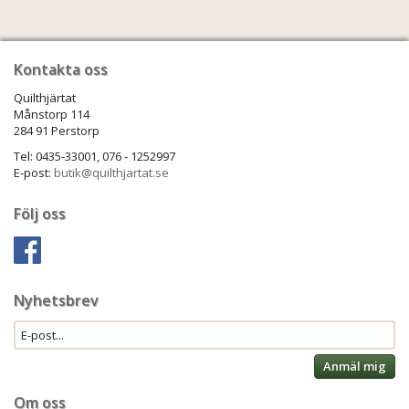
Kontakta oss
Quilthjärtat
Månstorp 114
284 91 Perstorp
Tel: 0435-33001, 076 - 1252997
E-post:
butik@quilthjartat.se
Följ oss
Nyhetsbrev
Anmäl mig
Om oss