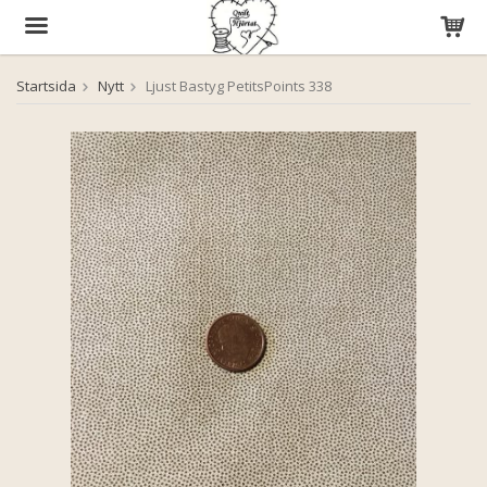
Startsida
Nytt
Ljust Bastyg PetitsPoints 338
Produkten har blivit tillagd i varukorgen