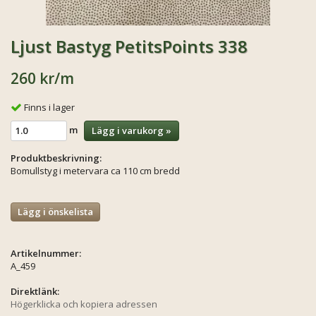
Ljust Bastyg PetitsPoints 338
260 kr
/m
Finns i lager
m
Lägg i varukorg »
Produktbeskrivning:
Bomullstyg i metervara ca 110 cm bredd
Lägg i önskelista
Artikelnummer:
A_459
Direktlänk:
Högerklicka och kopiera adressen