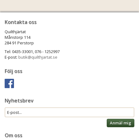
Kontakta oss
Quilthjärtat
Månstorp 114
284 91 Perstorp
Tel: 0435-33001, 076 - 1252997
E-post:
butik@quilthjartat.se
Följ oss
Nyhetsbrev
Anmäl mig
Om oss