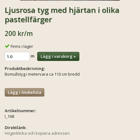
Ljusrosa tyg med hjärtan i olika
pastellfärger
200 kr
/m
Finns i lager
m
Lägg i varukorg »
Produktbeskrivning:
Bomullstyg i metervara ca 110 cm bredd
Lägg i önskelista
Artikelnummer:
I_168
Direktlänk:
Högerklicka och kopiera adressen