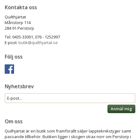
Kontakta oss
Quilthjärtat
Månstorp 114
284 91 Perstorp
Tel: 0435-33001, 076 - 1252997
E-post:
butik@quilthjartat.se
Följ oss
Nyhetsbrev
Anmäl mig
Om oss
Quilhjärtat är en butik som framförallt säljer lappteknikstyger samt
passande tillbehör. Butiken ligger i skogen strax norr om Perstorp i