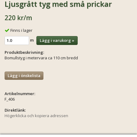
Ljusgrått tyg med små prickar
220 kr
/m
Finns i lager
m
Lägg i varukorg »
Produktbeskrivning:
Bomullstyg i metervara ca 110 cm bredd
Lägg i önskelista
Artikelnummer:
F_406
Direktlänk:
Högerklicka och kopiera adressen