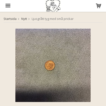
Startsida
Nytt
Ljusgrått tyg med små prickar
Produkten har blivit tillagd i varukorgen