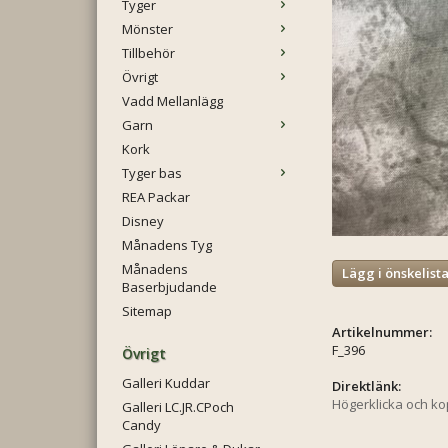
Tyger
Mönster
Tillbehör
Övrigt
Vadd Mellanlägg
Garn
Kork
Tyger bas
REA Packar
Disney
Månadens Tyg
Månadens
Lägg i önskelist
Baserbjudande
Sitemap
Artikelnummer:
F_396
Övrigt
Galleri Kuddar
Direktlänk:
Högerklicka och k
Galleri LC.JR.CPoch
Candy