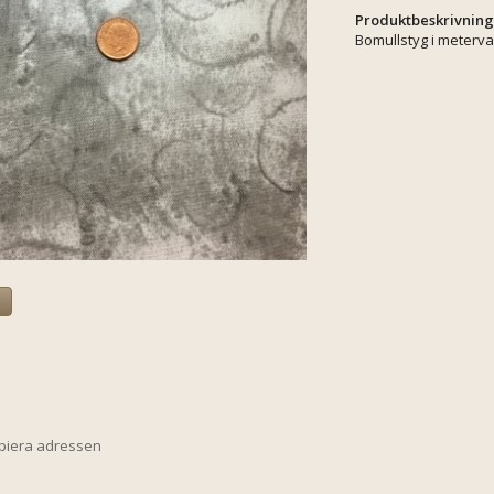
Produktbeskrivning
Bomullstyg i meterva
a
opiera adressen