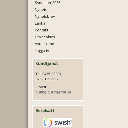
Symester 2026
Nyheter
Nyhetsbrev
Länkar
Kontakt
Om cookies
Avtalskund
Logga in
Kundtjänst
Tel: 0435-33001,
076 - 1252997
E-post:
butik@quilthjartat.se
Betalsätt