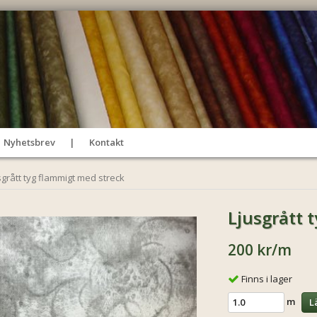
Nyhetsbrev
Kontakt
sgrått tyg flammigt med streck
Ljusgrått 
200 kr
/m
Finns i lager
m
L