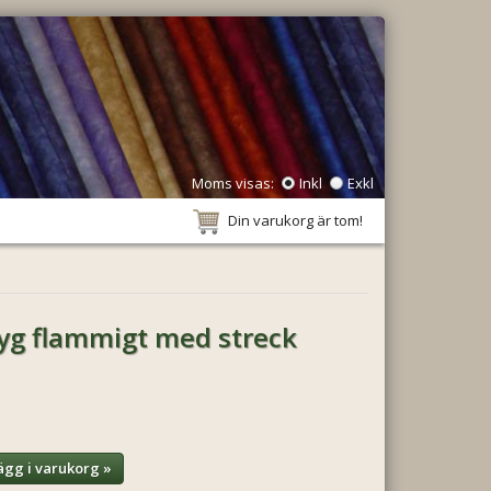
Moms visas:
Inkl
Exkl
Din varukorg är tom!
tyg flammigt med streck
ägg i varukorg »