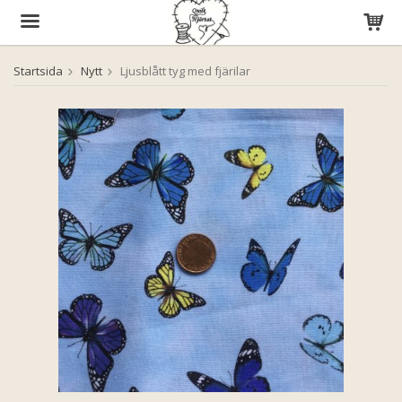
Startsida
Nytt
Ljusblått tyg med fjärilar
Produkten har blivit tillagd i varukorgen