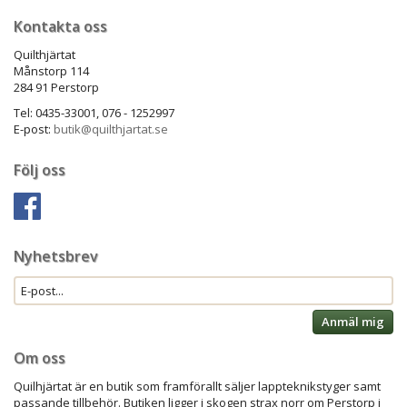
Kontakta oss
Quilthjärtat
Månstorp 114
284 91 Perstorp
Tel: 0435-33001, 076 - 1252997
E-post:
butik@quilthjartat.se
Följ oss
Nyhetsbrev
Anmäl mig
Om oss
Quilhjärtat är en butik som framförallt säljer lappteknikstyger samt
passande tillbehör. Butiken ligger i skogen strax norr om Perstorp i