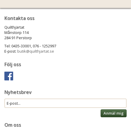
Kontakta oss
Quilthjärtat
Månstorp 114
284 91 Perstorp
Tel: 0435-33001, 076 - 1252997
E-post:
butik@quilthjartat.se
Följ oss
Nyhetsbrev
Anmäl mig
Om oss