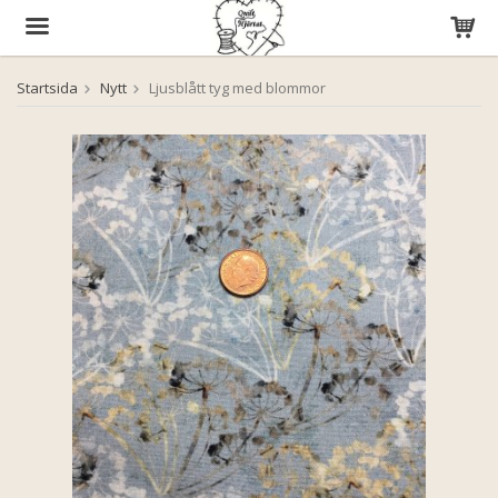
Startsida
Nytt
Ljusblått tyg med blommor
Produkten har blivit tillagd i varukorgen