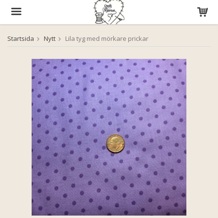
Startsida
Nytt
Lila tyg med mörkare prickar
Produkten har blivit tillagd i varukorgen