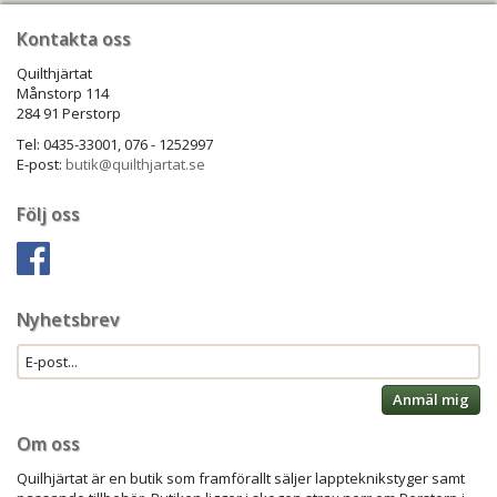
Kontakta oss
Quilthjärtat
Månstorp 114
284 91 Perstorp
Tel: 0435-33001, 076 - 1252997
E-post:
butik@quilthjartat.se
Följ oss
Nyhetsbrev
Anmäl mig
Om oss
Quilhjärtat är en butik som framförallt säljer lappteknikstyger samt