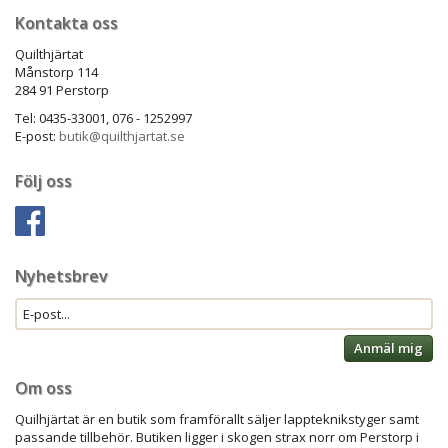
Kontakta oss
Quilthjärtat
Månstorp 114
284 91 Perstorp
Tel: 0435-33001, 076 - 1252997
E-post:
butik@quilthjartat.se
Följ oss
Nyhetsbrev
Anmäl mig
Om oss
Quilhjärtat är en butik som framförallt säljer lappteknikstyger samt
passande tillbehör. Butiken ligger i skogen strax norr om Perstorp i