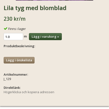
Lila tyg med blomblad
230 kr
/m
Finns i lager
m
Lägg i varukorg »
Produktbeskrivning:
Lägg i önskelista
Artikelnummer:
J_129
Direktlänk:
Högerklicka och kopiera adressen