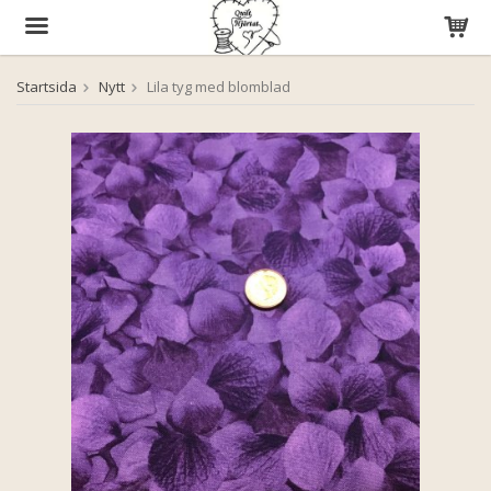
Startsida
Nytt
Lila tyg med blomblad
Produkten har blivit tillagd i varukorgen