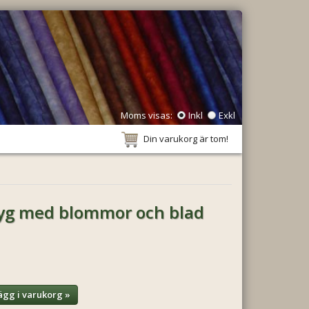
Moms visas:
Inkl
Exkl
Din varukorg är tom!
tyg med blommor och blad
ägg i varukorg »