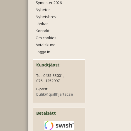
Symester 2026
Nyheter
Nyhetsbrev
Länkar
Kontakt
Om cookies
Avtalskund
Logga in
Kundtjänst
Tel: 0435-33001,
076 - 1252997
E-post:
butik@quilthjartat.se
Betalsätt