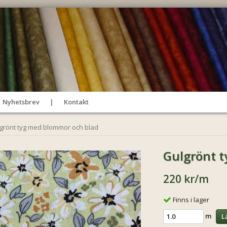
Nyhetsbrev
Kontakt
grönt tyg med blommor och blad
Gulgrönt 
220 kr
/m
Finns i lager
m
L