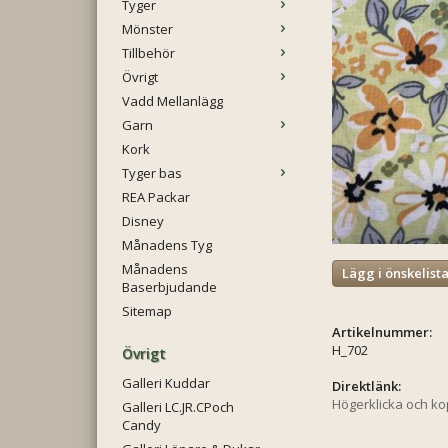
Tyger
Mönster
Tillbehör
Övrigt
Vadd Mellanlägg
Garn
Kork
Tyger bas
REA Packar
Disney
Månadens Tyg
Månadens
Lägg i önskelist
Baserbjudande
Sitemap
Artikelnummer:
H_702
Övrigt
Galleri Kuddar
Direktlänk:
Högerklicka och k
Galleri LC.JR.CPoch
Candy