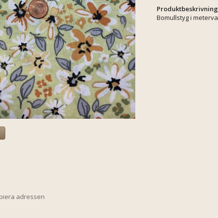
Produktbeskrivning
Bomullstyg i meterv
a
opiera adressen