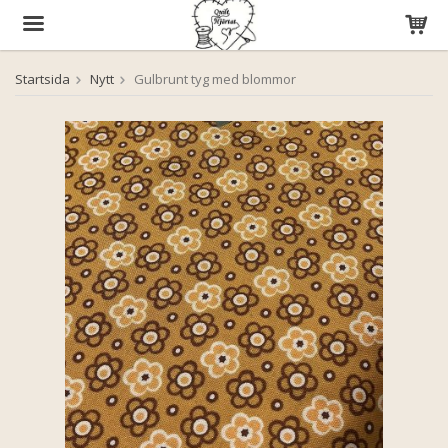
Startsida
Nytt
Gulbrunt tyg med blommor
Produkten har blivit tillagd i varukorgen