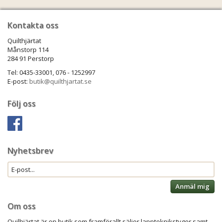
Kontakta oss
Quilthjärtat
Månstorp 114
284 91 Perstorp
Tel: 0435-33001, 076 - 1252997
E-post:
butik@quilthjartat.se
Följ oss
Nyhetsbrev
Anmäl mig
Om oss
Quilhjärtat är en butik som framförallt säljer lappteknikstyger samt