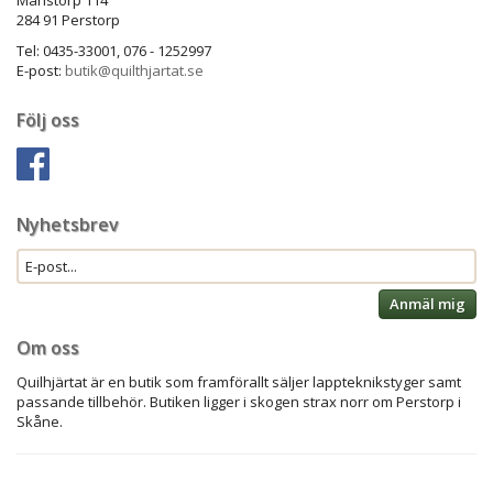
Månstorp 114
284 91 Perstorp
Tel: 0435-33001, 076 - 1252997
E-post:
butik@quilthjartat.se
Följ oss
Nyhetsbrev
Anmäl mig
Om oss
Quilhjärtat är en butik som framförallt säljer lappteknikstyger samt
passande tillbehör. Butiken ligger i skogen strax norr om Perstorp i
Skåne.