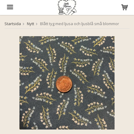
Startsida
Nytt
Blått tyg med ljusa och ljusblå små blommor
Produkten har blivit tillagd i varukorgen