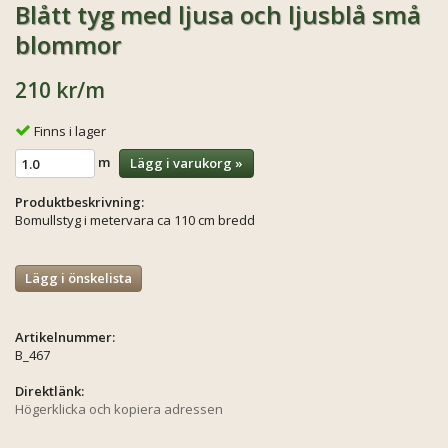
Blått tyg med ljusa och ljusblå små
blommor
210 kr
/m
Finns i lager
m
Lägg i varukorg »
Produktbeskrivning:
Bomullstyg i metervara ca 110 cm bredd
Lägg i önskelista
Artikelnummer:
B_467
Direktlänk:
Högerklicka och kopiera adressen