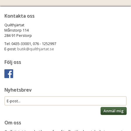
Kontakta oss
Quilthjärtat
Månstorp 114
284 91 Perstorp
Tel: 0435-33001, 076 - 1252997
E-post:
butik@quilthjartat.se
Följ oss
Nyhetsbrev
Anmäl mig
Om oss