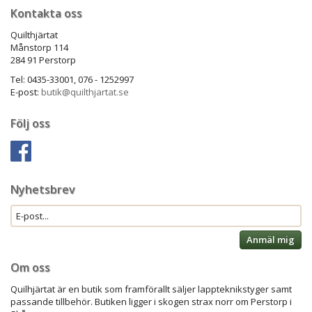
Kontakta oss
Quilthjärtat
Månstorp 114
284 91 Perstorp
Tel: 0435-33001, 076 - 1252997
E-post:
butik@quilthjartat.se
Följ oss
Nyhetsbrev
Anmäl mig
Om oss
Quilhjärtat är en butik som framförallt säljer lappteknikstyger samt
passande tillbehör. Butiken ligger i skogen strax norr om Perstorp i