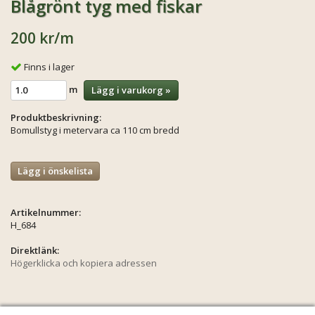
Blågrönt tyg med fiskar
200 kr
/m
Finns i lager
m
Lägg i varukorg »
Produktbeskrivning:
Bomullstyg i metervara ca 110 cm bredd
Lägg i önskelista
Artikelnummer:
H_684
Direktlänk:
Högerklicka och kopiera adressen