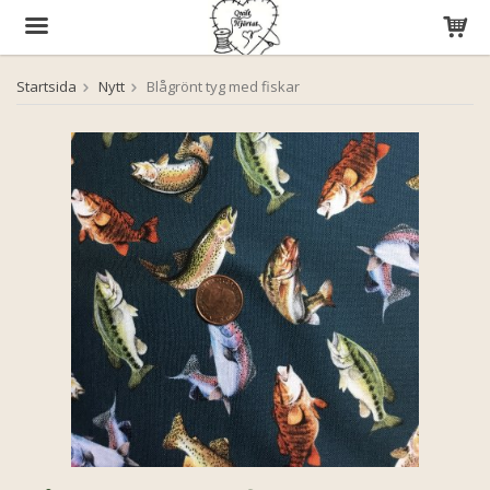
Startsida
Nytt
Blågrönt tyg med fiskar
Produkten har blivit tillagd i varukorgen