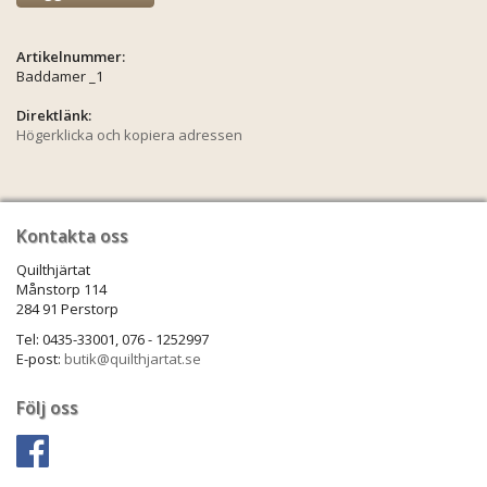
Artikelnummer:
Baddamer _1
Direktlänk:
Högerklicka och kopiera adressen
Kontakta oss
Quilthjärtat
Månstorp 114
284 91 Perstorp
Tel: 0435-33001, 076 - 1252997
E-post:
butik@quilthjartat.se
Följ oss