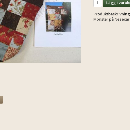
Lägg i varuk
Produktbeskrivning
Mönster på Nesecär s
a
r