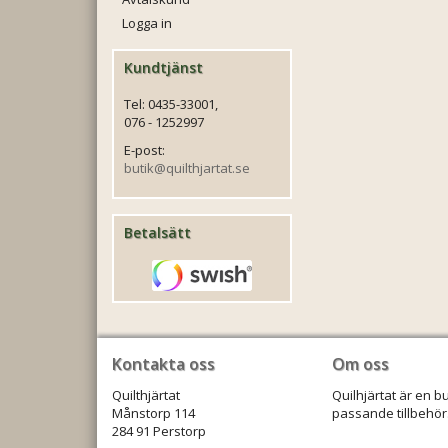
Logga in
Kundtjänst
Tel: 0435-33001,
076 - 1252997
E-post:
butik@quilthjartat.se
Betalsätt
Kontakta oss
Om oss
Quilthjärtat
Quilhjärtat är en b
Månstorp 114
passande tillbehör.
284 91 Perstorp