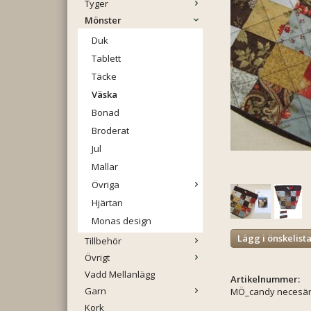
Tyger
Mönster
Duk
Tablett
Täcke
Väska
Bonad
Broderat
Jul
Mallar
Övriga
Hjärtan
Monas design
Lägg i önskelist
Tillbehör
Övrigt
Vadd Mellanlägg
Artikelnummer:
Garn
MÖ_candy necesä
Kork