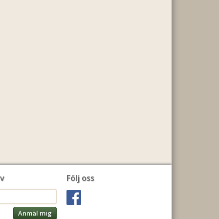
v
Följ oss
Anmäl mig