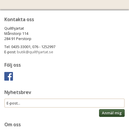
Kontakta oss
Quilthjärtat
Månstorp 114
284 91 Perstorp
Tel: 0435-33001, 076 - 1252997
E-post:
butik@quilthjartat.se
Följ oss
Nyhetsbrev
Anmäl mig
Om oss