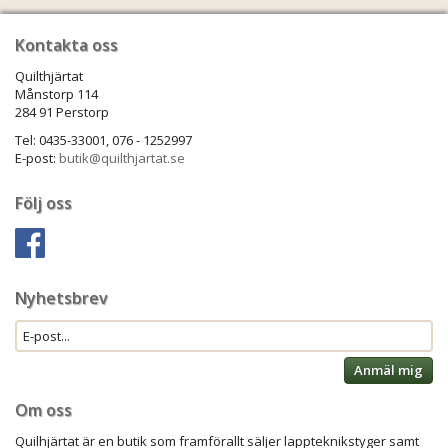
Kontakta oss
Quilthjärtat
Månstorp 114
284 91 Perstorp
Tel: 0435-33001, 076 - 1252997
E-post:
butik@quilthjartat.se
Följ oss
Nyhetsbrev
Anmäl mig
Om oss
Quilhjärtat är en butik som framförallt säljer lappteknikstyger samt