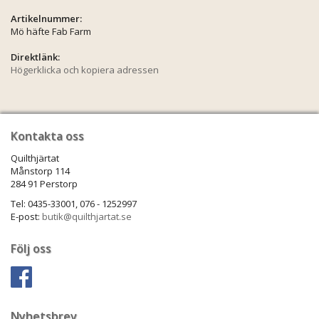
Artikelnummer:
Mö häfte Fab Farm
Direktlänk:
Högerklicka och kopiera adressen
Kontakta oss
Quilthjärtat
Månstorp 114
284 91 Perstorp
Tel: 0435-33001, 076 - 1252997
E-post:
butik@quilthjartat.se
Följ oss
Nyhetsbrev