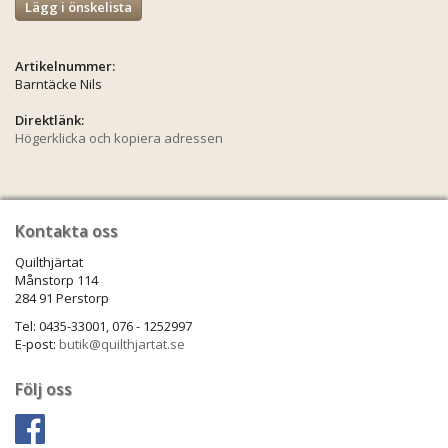
Lägg i önskelista
Artikelnummer:
Barntäcke Nils
Direktlänk:
Högerklicka och kopiera adressen
Kontakta oss
Quilthjärtat
Månstorp 114
284 91 Perstorp
Tel: 0435-33001, 076 - 1252997
E-post:
butik@quilthjartat.se
Följ oss