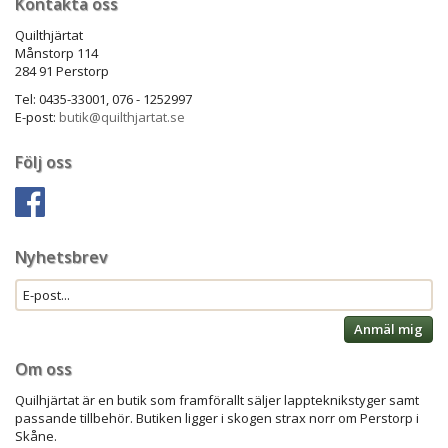
Kontakta oss
Quilthjärtat
Månstorp 114
284 91 Perstorp
Tel: 0435-33001, 076 - 1252997
E-post:
butik@quilthjartat.se
Följ oss
Nyhetsbrev
Anmäl mig
Om oss
Quilhjärtat är en butik som framförallt säljer lappteknikstyger samt
passande tillbehör. Butiken ligger i skogen strax norr om Perstorp i
Skåne.