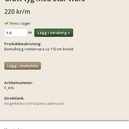
220 kr
/m
Finns i lager
m
Lägg i varukorg »
Produktbeskrivning:
Bomullstyg i metervara ca 110 cm bredd
Lägg i önskelista
Artikelnummer:
F_416
Direktlänk:
Högerklicka och kopiera adressen