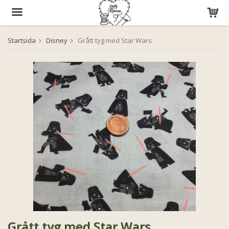
Startsida
Disney
Grått tyg med Star Wars
Produkten har blivit tillagd i varukorgen
Grått tyg med Star Wars