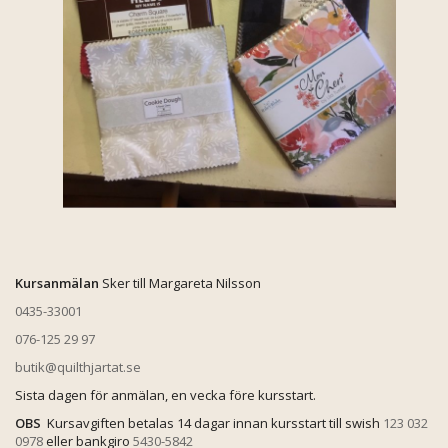
Kursanmälan
Sker till Margareta Nilsson
0435-33001
076-125 29 97
butik@quilthjartat.se
Sista dagen för anmälan, en vecka före kursstart.
OBS
Kursavgiften betalas 14 dagar innan kursstart till swish
123 032
0978
eller bankgiro
5430-5842