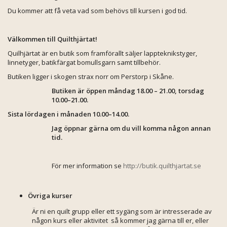
Du kommer att få veta vad som behövs till kursen i god tid.
Välkommen till Quilthjärtat!
Quilhjärtat är en butik som framförallt säljer lappteknikstyger,
linnetyger, batikfärgat bomullsgarn samt tillbehör.
Butiken ligger i skogen strax norr om Perstorp i Skåne.
Butiken är öppen måndag 18.00 – 21.00, torsdag
10.00–21.00.
Sista lördagen i månaden 10.00–14.00.
Jag öppnar gärna om du vill komma någon annan
tid.
För mer information se
http://butik.quilthjartat.se
Övriga kurser
Är ni en quilt grupp eller ett sygäng som är intresserade av
någon kurs eller aktivitet
så kommer jag gärna till er, eller