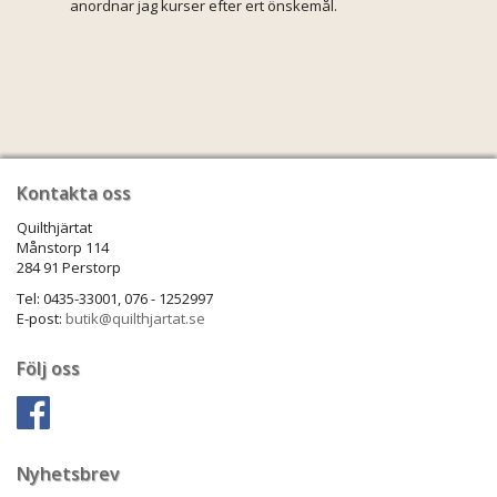
anordnar jag kurser efter ert önskemål.
Kontakta oss
Quilthjärtat
Månstorp 114
284 91 Perstorp
Tel: 0435-33001, 076 - 1252997
E-post:
butik@quilthjartat.se
Följ oss
Nyhetsbrev