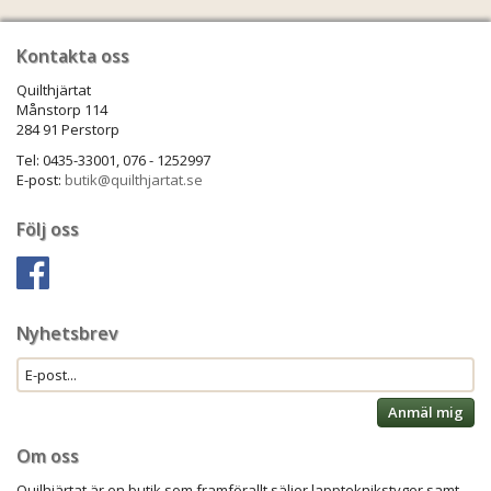
Kontakta oss
Quilthjärtat
Månstorp 114
284 91 Perstorp
Tel: 0435-33001, 076 - 1252997
E-post:
butik@quilthjartat.se
Följ oss
Nyhetsbrev
Anmäl mig
Om oss
Quilhjärtat är en butik som framförallt säljer lappteknikstyger samt